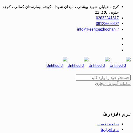
کرج ، خیابان شهید بهشتی ، میدان شهدا ، کوچه بیمارستان کمالی ، کوچه
جلوه ، پلاک 22
02632241317
09123608802
info@keshtpazhoohan.ir
سامانه آموزش مجازی
نرم افزارها
صفحه نخست
نرم افزارها