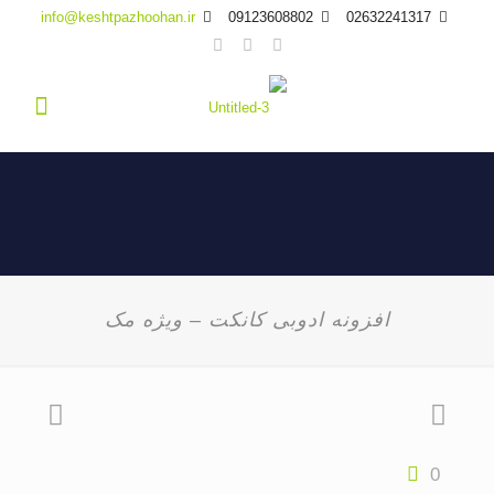
info@keshtpazhoohan.ir
09123608802
02632241317
افزونه ادوبی کانکت – ویژه مک
0