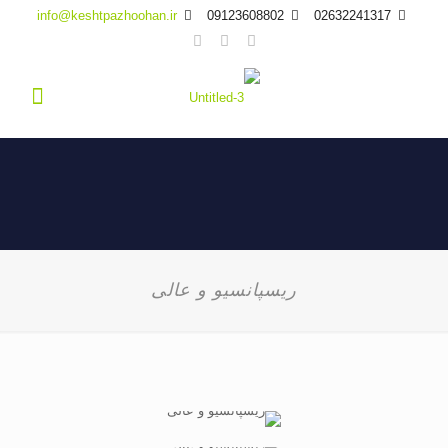
info@keshtpazhoohan.ir
09123608802
02632241317
ریسپانسیو و عالی