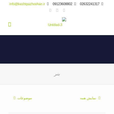
info@keshtpazhoohan.ir
09123608802
02632241317
بنر
نمایش همه
موضوعات