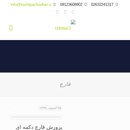
info@keshtpazhoohan.ir
09123608802
02632241317
قارچ
۲۵ اسفند, ۱۳۹۹
پرورش قارچ دکمه ای