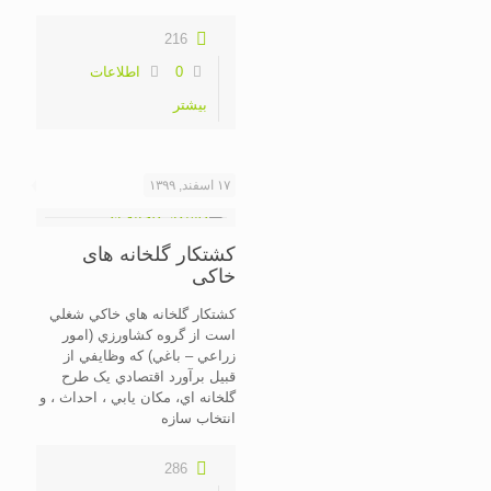
216
0
اطلاعات
بیشتر
۱۷ اسفند, ۱۳۹۹
کشتکار گلخانه های
خاکی
کشتکار گلخانه هاي خاکي شغلي
است از گروه کشاورزي (امور
زراعي – باغي) که وظايفي از
قبيل برآورد اقتصادي يک طرح
گلخانه اي، مکان يابي ، احداث ، و
انتخاب سازه
286