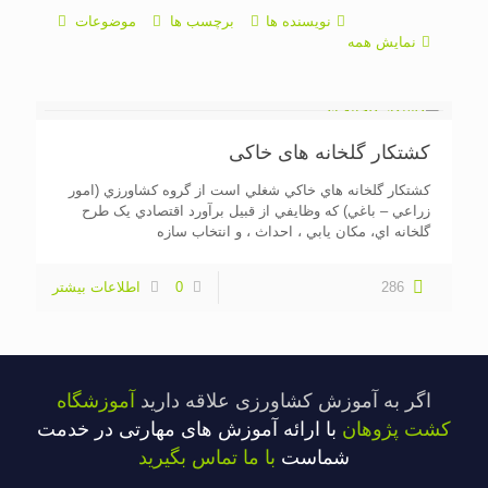
نویسنده ها
برچسب ها
موضوعات
نمایش همه
کشتکار گلخانه های خاکی
کشتکار گلخانه هاي خاکي شغلي است از گروه کشاورزي (امور
زراعي – باغي) که وظايفي از قبيل برآورد اقتصادي يک طرح
گلخانه اي، مکان يابي ، احداث ، و انتخاب سازه
286
0
اطلاعات بیشتر
اگر به آموزش کشاورزی علاقه دارید
آموزشگاه
کشت پژوهان
با ارائه آموزش های مهارتی در خدمت
شماست
با ما تماس بگیرید