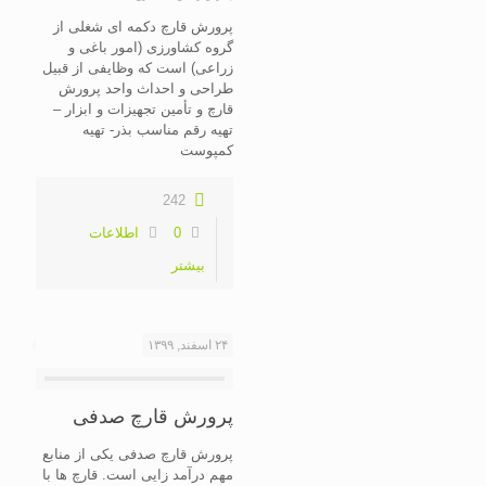
پرورش قارچ دکمه ای شغلی از
گروه کشاورزی (امور باغی و
زراعی) است که وظایفی از قبیل
طراحی و احداث واحد پرورش
قارچ و تأمین تجهیزات و ابزار –
تهیه رقم مناسب بذر- تهیه
کمپوست
242
0
اطلاعات
بیشتر
۲۴ اسفند, ۱۳۹۹
پرورش قارچ صدفی
پرورش قارچ صدفی یکی از منابع
مهم درآمد زایی است. قارچ ها با