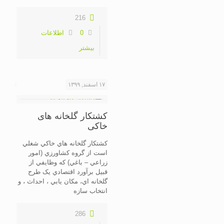
216
0
اطلاعات
بیشتر
۱۷ اسفند, ۱۳۹۹
کشتکار گلخانه های
خاکی
کشتکار گلخانه هاي خاکي شغلي
است از گروه کشاورزي (امور
زراعي – باغي) که وظايفي از
قبيل برآورد اقتصادي يک طرح
گلخانه اي، مکان يابي ، احداث ، و
انتخاب سازه
286