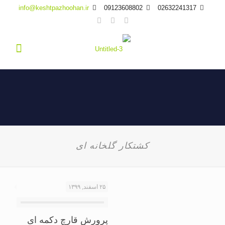
info@keshtpazhoohan.ir
09123608802
02632241317
کشتکار گلخانه ای
۲۵ اسفند, ۱۳۹۹
پرورش قارچ دکمه ای