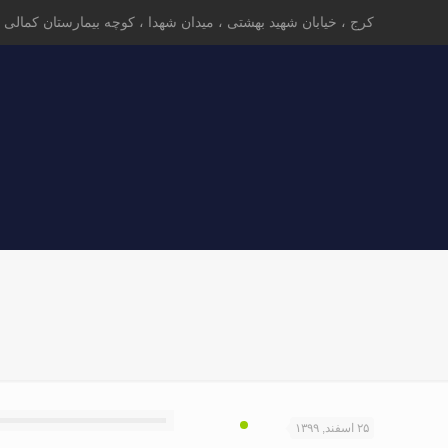
کرج ، خیابان شهید بهشتی ، میدان شهدا ، کوچه بیمارستان کمالی ، ک
۲۵ اسفند, ۱۳۹۹