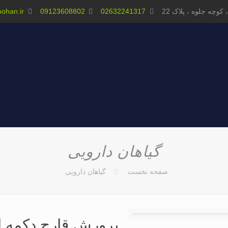
وچه جلوه ، پلاک 22
02632241317
09123608802
ohan.ir
گیاهان دارویی
صفحه نخست
گیاهان دارویی
پرورش قارچ دکمه ا